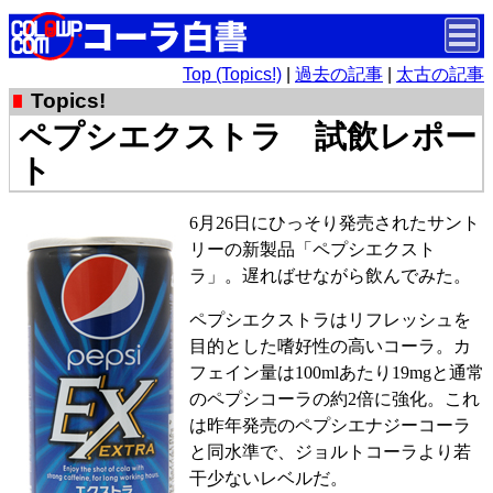
Top (Topics!)
|
過去の記事
|
太古の記事
Topics!
ペプシエクストラ 試飲レポー
ト
6月26日にひっそり発売されたサント
リーの新製品「ペプシエクスト
ラ」。遅ればせながら飲んでみた。
ペプシエクストラはリフレッシュを
目的とした嗜好性の高いコーラ。カ
フェイン量は100mlあたり19mgと通常
のペプシコーラの約2倍に強化。これ
は昨年発売のペプシエナジーコーラ
と同水準で、ジョルトコーラより若
干少ないレベルだ。