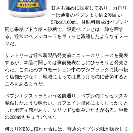
甘さも強めに設定してあり、カロリ
ーは通常のペプシより約２割高い
57kcal/100ml。甘味料構成はペプシと
同じ果糖ブドウ糖＋砂糖で、限定ペプシとは一線を画す
る。通常のペプシコーラをギュッと濃縮したようなイメー
ジだ。
サントリーは通常新製品発売前にニュースリリースを発表
するが、本品に関しては事前発表なしにひっそりと発売さ
れた。このためプロモーション中のプシブラックに比べ扱
う店舗が少なく、地域によっては見つけるのに苦労すると
ころもあるようだ。
ペプシエクストラという名前通り、ペプシのエッセンスを
凝縮したような味わい。カフェイン強化によりしっかりと
したボディ感があり、ソリッドな飲みごたえがある。容量
の200mlもちょうどいい。
何よりNEXに慣れた舌には、普通のペプシの味が懐かしく