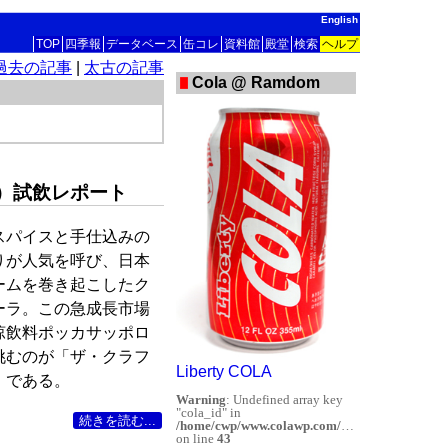
English
TOP
四季報
データベース
缶コレ
資料館
殿堂
検索
ヘルプ
過去の記事
|
太古の記事
Cola @ Ramdom
）試飲レポート
スパイスと手仕込みの
りが人気を呼び、日本
ームを巻き起こしたク
ーラ。この急成長市場
涼飲料ポッカサッポロ
挑むのが「ザ・クラフ
Liberty COLA
」である。
Warning
: Undefined array key
"cola_id" in
続きを読む...
/home/cwp/www.colawp.com/database/db_util.php
on line
43