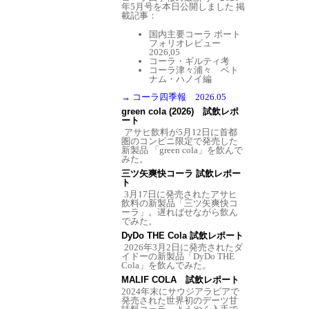
年5月号を本日公開しました
掲
載記事：
国内主要コーラ ポート
フォリオレビュー
2026,05
コーラ・ギルティ考
コーラ津々浦々 ベト
ナム・ハノイ編
→ コーラ四季報 2026.05
green cola (2026) 試飲レポ
ート
アサヒ飲料が5月12日に首都
圏のコンビニ限定で発売した
新製品 「green cola」を飲んで
みた。
三ツ矢爽快コーラ 試飲レポー
ト
3月17日に発売されたアサヒ
飲料の新製品「三ツ矢爽快コ
ーラ」。遅ればせながら飲ん
でみた。
DyDo THE Cola 試飲レポート
2026年3月2日に発売されたダ
イドーの新製品「DyDo THE
Cola」を飲んでみた。
MALIF COLA 試飲レポート
2024年末にサウジアラビアで
発売された世界初のデーツ甘