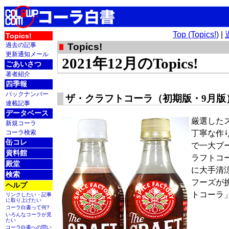
Top (Topics!)
|
Topics!
過去の記事
Topics!
更新通知メール
2021年12月のTopics!
ごあいさつ
著者紹介
四季報
バックナンバー
ザ・クラフトコーラ（初期版・9月版
連載記事
データベース
厳選した
新規コーラ
コーラ検索
丁寧な作
缶コレ
で一大ブ
資料館
ラフトコ
殿堂
に大手清
検索
フーズが
ヘルプ
トコーラ
リンクしたい・記事
に取り上げたい
コーラ白書って何?
いろんなコーラが見
たい
コーラ白書への問い