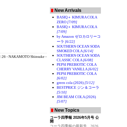
Fatal error
: Uncaught
PDOException:
New Arrivals
SQLSTATE[42000]: Syntax error
or access violation: 1064 You
BASIQ＋ KIMURA COLA
have an error in your SQL
ZERO
[7/09]
syntax; check the manual that
corresponds to your MariaDB
BASIQ＋ KIMURA COLA
server version for the right
[7/09]
syntax to use near 'and caption =
by Amazon ゼロカロリーコ
'グラフィック'' at line 1 in
/home/cwp/www.colawp.com/database/db_util.ph
ーラ
[6/22]
Stack trace: #0
SOUTHERN OCEAN SODA
/home/cwp/www.colawp.com/database/db_util.ph
SMOKED COLA
[6/14]
PDO->query() #1 [internal
SOUTHERN OCEAN SODA
function]: cb_link_tag() #2
2:26 - NAKAMOTO Shinsuke -
/home/cwp/www.colawp.com/database/db_util.ph
CLASSIC COLA
[6/08]
preg_replace_callback() #3
PEPSI PREBIOTIC COLA
/home/cwp/www.colawp.com/database/fortunecoo
CHERRY VANILLA
[6/02]
format_comment() #4 {main}
PEPSI PREBIOTIC COLA
thrown in
[6/02]
/home/cwp/www.colawp.com/database/db_util.php
on line
46
green cola (2026)
[5/12]
BESTPRICE ジン＆コーラ
[5/10]
JIM BEAM COLA (2026)
[5/07]
New Topics
コーラ四季報 2026年5月号 公
開
コーラ四季報の最新号 2026