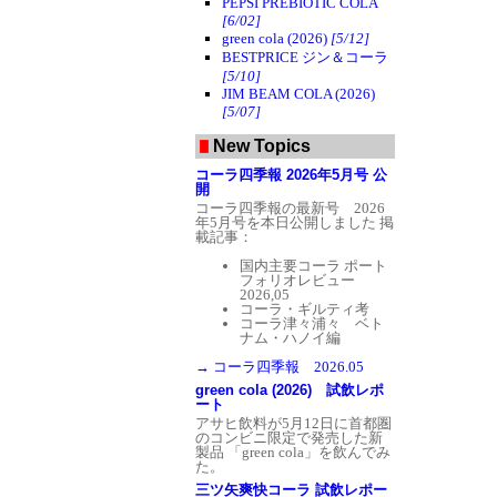
PEPSI PREBIOTIC COLA
[6/02]
green cola (2026)
[5/12]
BESTPRICE ジン＆コーラ
[5/10]
JIM BEAM COLA (2026)
[5/07]
New Topics
コーラ四季報 2026年5月号 公
開
コーラ四季報の最新号 2026
年5月号を本日公開しました
掲
載記事：
国内主要コーラ ポート
フォリオレビュー
2026,05
コーラ・ギルティ考
コーラ津々浦々 ベト
ナム・ハノイ編
→ コーラ四季報 2026.05
green cola (2026) 試飲レポ
ート
アサヒ飲料が5月12日に首都圏
のコンビニ限定で発売した新
製品 「green cola」を飲んでみ
た。
三ツ矢爽快コーラ 試飲レポー