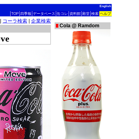
English
TOP
四季報
データベース
缶コレ
資料館
殿堂
検索
ヘルプ
|
コーラ検索
|
企業検索
Cola @ Ramdom
ove