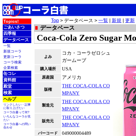
Top
> データベース >
一覧
|
新規
|
更新
Topics!
ごあいさつ
データベース
四季報
Coca-Cola Zero Sugar M
データベース
一覧
新規コーラ
コカ・コーラゼロシュ
よみ
更新コーラ
ガームーブ
コーラ検索
企業検索
USA
購入場所
缶コレ
アメリカ
原産国
資料館
THE COCA-COLA CO
殿堂
版権
検索
MPANY
ヘルプ
THE COCA-COLA CO
リンクしたい・記事
製造元
に取り上げたい
MPANY
コーラ白書って何?
いろんなコーラが見
THE COCA-COLA CO
たい
販売元
MPANY
コーラ白書への問い
合わせ
049000004489
バーコード