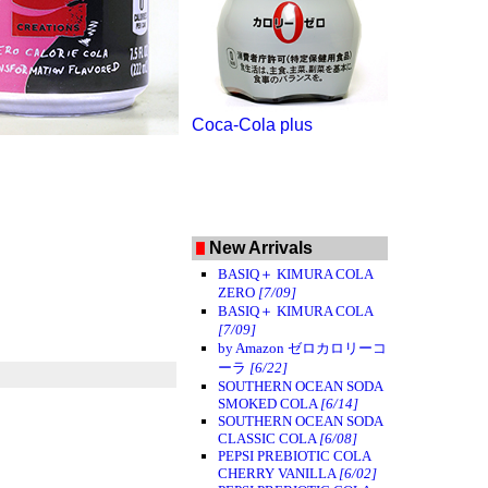
Coca-Cola plus
New Arrivals
BASIQ＋ KIMURA COLA
ZERO
[7/09]
BASIQ＋ KIMURA COLA
[7/09]
by Amazon ゼロカロリーコ
ーラ
[6/22]
SOUTHERN OCEAN SODA
SMOKED COLA
[6/14]
SOUTHERN OCEAN SODA
CLASSIC COLA
[6/08]
PEPSI PREBIOTIC COLA
CHERRY VANILLA
[6/02]