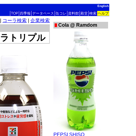
English
TOP
四季報
データベース
缶コレ
資料館
殿堂
検索
ヘルプ
|
コーラ検索
|
企業検索
Cola @ Ramdom
ーラトリプル
PEPSI SHISO