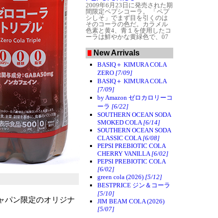
2009年6月23日に発売された期
間限定ペプシコーラ。
「ペプ
シしそ」でまず目を引くのは
そのコーラの色だ。カラメル
色素と黄4、青１を使用したコ
ーラは鮮やかな黄緑色で、07
年のアイスキューカンバーよ
りやや黄色がかった印象を受
New Arrivals
ける。
キャッチフレーズは
「清涼感あふれる香り しそ
BASIQ＋ KIMURA COLA
の風味が爽やかなコーラ！」
ZERO
[7/09]
（英語では「JAPANESE
REFRESHING FLAVOR」）。
BASIQ＋ KIMURA COLA
開封すると確かにあのしその
[7/09]
香りがふわっと広がる。しか
by Amazon ゼロカロリーコ
しこれが「爽やか」かどうか
は意見が分かれそうで、むし
ーラ
[6/22]
ろ「青臭い」と取る向きが多
SOUTHERN OCEAN SODA
いかもしれない。「朝の山の
SMOKED COLA
[6/14]
匂い」というのは言い得て
SOUTHERN OCEAN SODA
妙。
口に含んだ瞬間からしそ
フレーバー全開。「ペプシし
CLASSIC COLA
[6/08]
そ」としか形容できないほど
PEPSI PREBIOTIC COLA
の圧倒的なフレーバーは流石
CHERRY VANILLA
[6/02]
ペプシの限定品である。記憶
PEPSI PREBIOTIC COLA
に残るコーラであることは間
[6/02]
違いない。
green cola (2026)
[5/12]
BESTPRICE ジン＆コーラ
[5/10]
ジャパン限定のオリジナ
JIM BEAM COLA (2026)
[5/07]