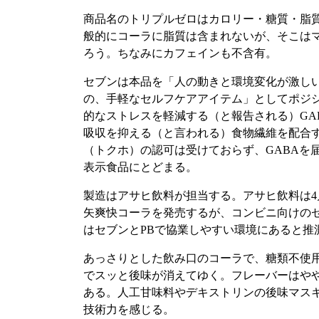
商品名のトリプルゼロはカロリー・糖質・脂
般的にコーラに脂質は含まれないが、そこは
ろう。ちなみにカフェインも不含有。
セブンは本品を「人の動きと環境変化が激しい
の、手軽なセルフケアアイテム」としてポジ
的なストレスを軽減する（と報告される）GA
吸収を抑える（と言われる）食物繊維を配合
（トクホ）の認可は受けておらず、GABAを
表示食品にとどまる。
製造はアサヒ飲料が担当する。アサヒ飲料は4
矢爽快コーラを発売するが、コンビニ向けの
はセブンとPBで協業しやすい環境にあると推
あっさりとした飲み口のコーラで、糖類不使
でスッと後味が消えてゆく。フレーバーはや
ある。人工甘味料やデキストリンの後味マス
技術力を感じる。