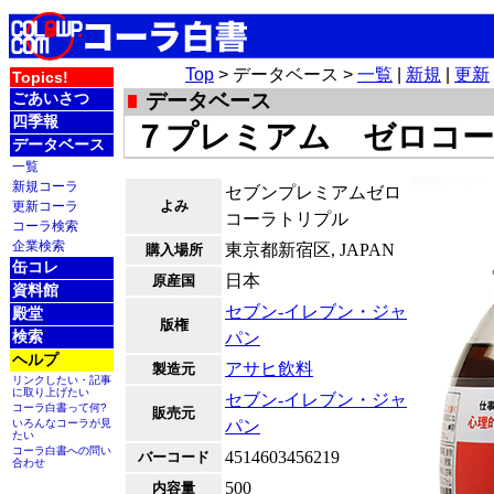
Top
> データベース >
一覧
|
新規
|
更新
Topics!
ごあいさつ
データベース
四季報
７プレミアム ゼロコ
データベース
一覧
新規コーラ
セブンプレミアムゼロ
よみ
更新コーラ
コーラトリプル
コーラ検索
企業検索
東京都新宿区, JAPAN
購入場所
缶コレ
日本
原産国
資料館
セブン‐イレブン・ジャ
殿堂
版権
検索
パン
ヘルプ
アサヒ飲料
製造元
リンクしたい・記事
に取り上げたい
セブン‐イレブン・ジャ
コーラ白書って何?
販売元
いろんなコーラが見
パン
たい
コーラ白書への問い
4514603456219
バーコード
合わせ
500
内容量