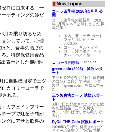
New Topics
質ゼロに由来する。一
コーラ四季報 2026年5月号 公
マーケティングの妙だ
開
コーラ四季報の最新号 2026
年5月号を本日公開しました
掲
載記事：
3月を乗り切るため
国内主要コーラ ポート
フォリオレビュー
ションしていて、心理
2026,05
コーラ・ギルティ考
BAと、食事の脂肪の
コーラ津々浦々 ベト
する。特定保健用食品
ナム・ハノイ編
届出表示とした機能性
→ コーラ四季報 2026.05
green cola (2026) 試飲レポ
ート
アサヒ飲料が5月12日に首都圏
月に自販機限定で三ツ
のコンビニ限定で発売した新
製品 「green cola」を飲んでみ
ゼロカロリーコーラで
た。
測される。
三ツ矢爽快コーラ 試飲レポー
ト
3月17日に発売されたアサヒ飲
用＋カフェインフリー
料の新製品「三ツ矢爽快コー
ラ」。遅ればせながら飲んで
やチープで駄菓子感が
みた。
キングにアサヒ飲料の
DyDo THE Cola 試飲レポート
2026年3月2日に発売されたダ
イドーの新製品「DyDo THE