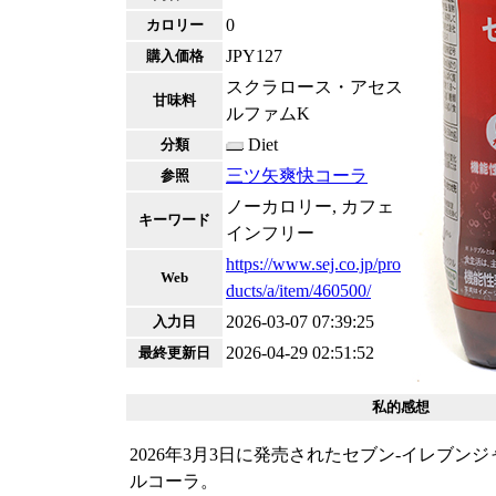
0
カロリー
JPY127
購入価格
スクラロース・アセス
甘味料
ルファムK
Diet
分類
三ツ矢爽快コーラ
参照
ノーカロリー, カフェ
キーワード
インフリー
https://www.sej.co.jp/pro
Web
ducts/a/item/460500/
2026-03-07 07:39:25
入力日
2026-04-29 02:51:52
最終更新日
私的感想
2026年3月3日に発売されたセブン-イレブン
ルコーラ。