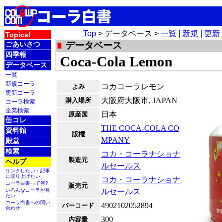
Top
> データベース >
一覧
|
新規
|
更新
Topics!
ごあいさつ
データベース
四季報
Coca-Cola Lemon
データベース
一覧
新規コーラ
コカコーラレモン
よみ
更新コーラ
大阪府大阪市, JAPAN
購入場所
コーラ検索
企業検索
日本
原産国
缶コレ
THE COCA-COLA CO
資料館
版権
MPANY
殿堂
検索
コカ・コーラナショナ
製造元
ヘルプ
ルセールス
リンクしたい・記事
に取り上げたい
コカ・コーラナショナ
コーラ白書って何?
販売元
いろんなコーラが見
ルセールス
たい
コーラ白書への問い
4902102052894
バーコード
合わせ
300
内容量