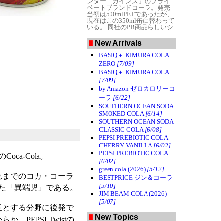
ンター「カインズ」のプライ
ベートブランドコーラ。発売
当初は500mlPETであったが、
現在はこの350ml缶に替わって
いる。
同社のPB商品らしいシ
ンプルなパッケージデザイン
が目を引く。国産かつ人工甘
New Arrivals
味料不使用で、価格は1缶38円
に抑えてある。姉妹品に青い
BASIQ＋ KIMURA COLA
缶のラムネ（Lamune）もあ
ZERO
[7/09]
る。
炭酸・フレーバーが弱く
すっきりとした味わい。ラム
BASIQ＋ KIMURA COLA
ネのような独特の後味が残
[7/09]
る。ボディ感も弱いため全体
by Amazon ゼロカロリーコ
的に「薄い」印象は否めず、
コーラの飲みごたえを期待す
ーラ
[6/22]
るとちょっとガッカリする。
SOUTHERN OCEAN SODA
SMOKED COLA
[6/14]
SOUTHERN OCEAN SODA
CLASSIC COLA
[6/08]
PEPSI PREBIOTIC COLA
CHERRY VANILLA
[6/02]
PEPSI PREBIOTIC COLA
ca-Cola。
[6/02]
green cola (2026)
[5/12]
れまでのコカ・コーラ
BESTPRICE ジン＆コーラ
[5/10]
た「異端児」である。
JIM BEAM COLA (2026)
[5/07]
意とする分野に後発で
New Topics
PEPSI Twistの