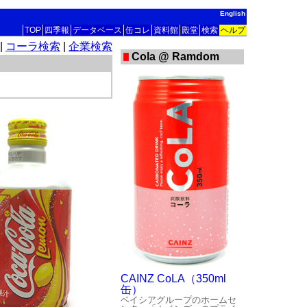
English
TOP
四季報
データベース
缶コレ
資料館
殿堂
検索
ヘルプ
|
コーラ検索
|
企業検索
Cola @ Ramdom
CAINZ CoLA（350ml
缶）
ベイシアグループのホームセ