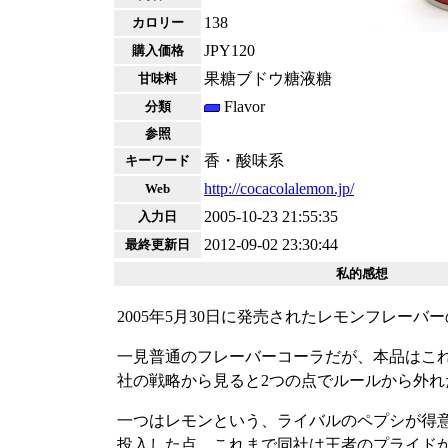
138
カロリー
JPY120
購入価格
果糖ブドウ糖液糖
甘味料
Flavor
分類
参照
香・酸味系
キーワード
http://cocacolalemon.jp/
Web
2005-10-23 21:55:35
入力日
2012-09-02 23:30:44
最終更新日
私的感想
2005年5月30日に発売されたレモンフレーバーのCo
一見普通のフレーバーコーラだが、本品はこ
社の戦略から見ると2つの点でルールから外れ
一つはレモンという、ライバルのペプシが得
投入した点。これまで同社は王者のプライドからか、