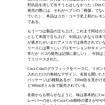
対抗品を決して出そうとはしなかった（Diet Coca-Co
発売の際には、それがペプシの「模倣」でな
ていた）。本品はコカ・コーラ史上初のレモン
である。
もう一つは製品の立ち上げ。これまで同社の
として米国で立ち上げ、今回はいきなり日本
が過ぎたがいまだアメリカでは発売されてい
リースには華々しいプロモーションやキャン
常だが（C2の発売は記憶に新しい）、今回は
てリリースされた。
Coca-Colaのグラフィックをベースに、リ
入れただけの単純なデザイン。名前も聞いた
パッケージは5種類あるが、350ml缶を見か
ど300mlボトル缶で販売されている。
名前からも明らかなように、味は基本的にCoca
レーバーのせいかCoca-Cola独特の濃さが