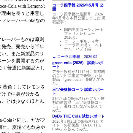
コーラ四季報 2026年5月号 公
la with Lemonの
開
い理由を長々と用意し
コーラ四季報の最新号 2026
年5月号を本日公開しました
掲
フレーバーCokeなの
載記事：
国内主要コーラ ポート
フォリオレビュー
2026,05
フレーバーものは原則
コーラ・ギルティ考
コーラ津々浦々 ベト
で発売。発売から半年
ナム・ハノイ編
ない。また新製品のリ
→ コーラ四季報 2026.05
ペーンを展開するのが
green cola (2026) 試飲レポ
ート
ごく普通に新製品とし
アサヒ飲料が5月12日に首都圏
のコンビニ限定で発売した新
製品 「green cola」を飲んでみ
た。
ボンを黄色くしてレモンを
三ツ矢爽快コーラ 試飲レポー
ト
だけで中身が分かる。
3月17日に発売されたアサヒ飲
けることは少なくほとん
料の新製品「三ツ矢爽快コー
ラ」。遅ればせながら飲んで
みた。
DyDo THE Cola 試飲レポート
-Colaと同じ。だがフ
2026年3月2日に発売されたダ
イドーの新製品「DyDo THE
やや薄れ、夏場でも飲みや
Cola」を飲んでみた。