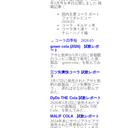
年5月号を本日公開しました
掲
載記事：
国内主要コーラ ポート
フォリオレビュー
2026,05
コーラ・ギルティ考
コーラ津々浦々 ベト
ナム・ハノイ編
→ コーラ四季報 2026.05
green cola (2026) 試飲レポ
ート
アサヒ飲料が5月12日に首都圏
のコンビニ限定で発売した新
製品 「green cola」を飲んでみ
た。
三ツ矢爽快コーラ 試飲レポー
ト
3月17日に発売されたアサヒ飲
料の新製品「三ツ矢爽快コー
ラ」。遅ればせながら飲んで
みた。
DyDo THE Cola 試飲レポート
2026年3月2日に発売されたダ
イドーの新製品「DyDo THE
Cola」を飲んでみた。
MALIF COLA 試飲レポート
2024年末にサウジアラビアで
発売された世界初のデーツ甘