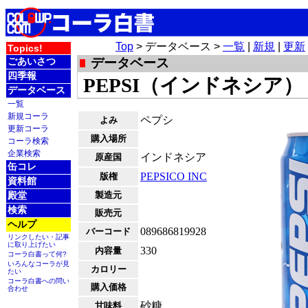
Top
> データベース >
一覧
|
新規
|
更新
Topics!
ごあいさつ
データベース
四季報
PEPSI（インドネシア）
データベース
一覧
新規コーラ
ペプシ
よみ
更新コーラ
購入場所
コーラ検索
企業検索
インドネシア
原産国
缶コレ
PEPSICO INC
版権
資料館
殿堂
製造元
検索
販売元
ヘルプ
089686819928
バーコード
リンクしたい・記事
に取り上げたい
330
内容量
コーラ白書って何?
いろんなコーラが見
カロリー
たい
コーラ白書への問い
購入価格
合わせ
砂糖
甘味料