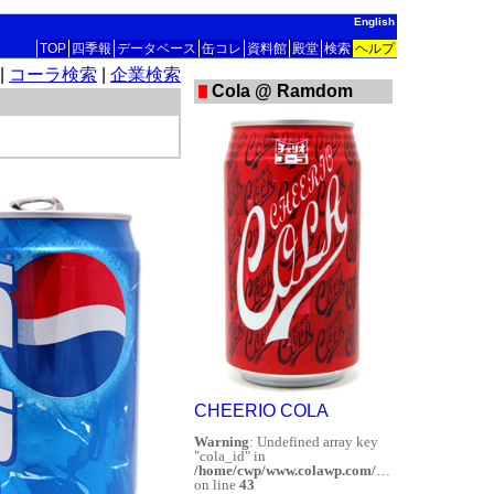
English
TOP
四季報
データベース
缶コレ
資料館
殿堂
検索
ヘルプ
|
コーラ検索
|
企業検索
Cola @ Ramdom
CHEERIO COLA
Warning
: Undefined array key
"cola_id" in
/home/cwp/www.colawp.com/database/db_util.php
on line
43