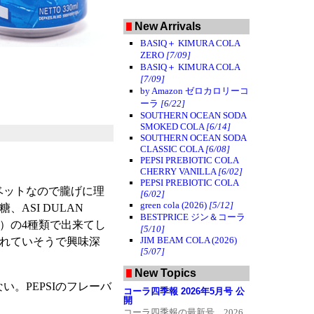
Fatal error
: Uncaught
PDOException:
New Arrivals
SQLSTATE[42000]: Syntax error
or access violation: 1064 You
BASIQ＋ KIMURA COLA
have an error in your SQL
ZERO
[7/09]
syntax; check the manual that
corresponds to your MariaDB
BASIQ＋ KIMURA COLA
server version for the right
[7/09]
syntax to use near 'and caption =
by Amazon ゼロカロリーコ
'切り替え中'' at line 1 in
/home/cwp/www.colawp.com/database/db_util.ph
ーラ
[6/22]
Stack trace: #0
SOUTHERN OCEAN SODA
/home/cwp/www.colawp.com/database/db_util.ph
SMOKED COLA
[6/14]
PDO->query() #1 [internal
SOUTHERN OCEAN SODA
function]: cb_link_tag() #2
/home/cwp/www.colawp.com/database/db_util.ph
CLASSIC COLA
[6/08]
preg_replace_callback() #3
PEPSI PREBIOTIC COLA
/home/cwp/www.colawp.com/database/fortunecoo
CHERRY VANILLA
[6/02]
format_comment() #4 {main}
PEPSI PREBIOTIC COLA
thrown in
ベットなので朧げに理
[6/02]
/home/cwp/www.colawp.com/database/db_util.php
on line
46
green cola (2026)
[5/12]
ASI DULAN
BESTPRICE ジン＆コーラ
香料？）の4種類で出来てし
[5/10]
JIM BEAM COLA (2026)
されていそうで興味深
[5/07]
New Topics
。PEPSIのフレーバ
コーラ四季報 2026年5月号 公
開
コーラ四季報の最新号 2026