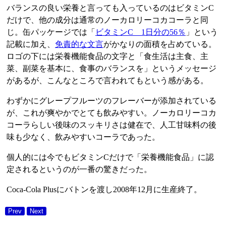
バランスの良い栄養と言っても入っているのはビタミンC
だけで、他の成分は通常のノーカロリーコカコーラと同
じ。缶パッケージでは「
ビタミンC 1日分の56％
」という
記載に加え、
免責的な文言
がかなりの面積を占めている。
ロゴの下には栄養機能食品の文字と「食生活は主食、主
菜、副菜を基本に、食事のバランスを」というメッセージ
があるが、こんなところで言われてもという感がある。
わずかにグレープフルーツのフレーバーが添加されている
が、これが爽やかでとても飲みやすい。ノーカロリーコカ
コーラらしい後味のスッキリさは健在で、人工甘味料の後
味も少なく、飲みやすいコーラであった。
個人的には今でもビタミンCだけで「栄養機能食品」に認
定されるというのが一番の驚きだった。
Coca-Cola Plusにバトンを渡し2008年12月に生産終了。
Prev
Next