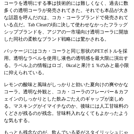
コーラを透明にする事は技術的には難しくなく、過去に数
多くの透明コーラが発売されてきた。それでも本品が大き
な話題を呼んだのは、コカ・コーラブランドで発売されて
いる点だ。Tab Clearの頃に決して使わせなかったフラッグ
シップブランドを、アジアの一市場向け透明コーラに開放
した同社の柔軟なブランド戦略には驚かされる。
パッケージにはコカ・コーラと同じ形状のPETボトルを採
用。透明なラベルを使用し液色の透明感を最大限に演出す
る。ラベル上の情報はロゴ、0kcalと果汁１％のみと最小限
に抑えられている。
レモンの酸味と風味がしっかりと効いた夏向けの爽やかな
コーラ。透明な外観と、コカ・コーラのフレーバー＆カフ
ェインのしっかりとした飲みごたえのギャップが楽しめ
る。マスキングがイマイチなのか、後味には人工甘味料の
くどさが残るのが残念。甘味料入れなくてもよかったよう
な気もする。
もっとも残念なのが、飲んでいる姿がスタイリッシュじゃ