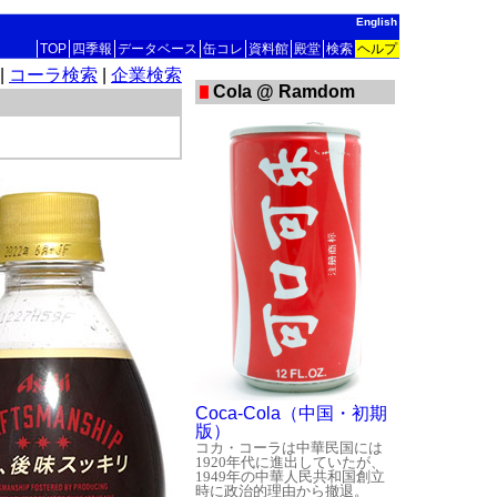
English
TOP
四季報
データベース
缶コレ
資料館
殿堂
検索
ヘルプ
|
コーラ検索
|
企業検索
Cola @ Ramdom
Coca-Cola（中国・初期
版）
コカ・コーラは中華民国には
1920年代に進出していたが、
1949年の中華人民共和国創立
時に政治的理由から撤退。