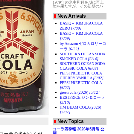
1979年の米中和解を期に再上
陸を果たすが、その初期のパ
ッケージと言われるのが本品
である。
販売が決定した当
New Arrivals
時、共産主義体制下で子会社
（ボトラー）を設立させる事
BASIQ＋ KIMURA COLA
は困難であった。そこで同社
ZERO
[7/09]
は急遽カリフォルニアのボト
ラーに中国輸出専用Coca-Cola
BASIQ＋ KIMURA COLA
を製造させた。徹底した「一
[7/09]
地域一ボトラー」主義を貫く
by Amazon ゼロカロリーコ
コカ・コーラとしては異例の
措置で、同社の商魂の逞しさ
ーラ
[6/22]
を物語るエピソードのひとつ
SOUTHERN OCEAN SODA
である（現在は上海申美飲料
SMOKED COLA
[6/14]
など複数のボトラーと提携し
SOUTHERN OCEAN SODA
ている）。
この缶はCOCA-
COLA BOTTLING COMPANY
CLASSIC COLA
[6/08]
OF CALIFORNIAが製造したも
PEPSI PREBIOTIC COLA
ので、ちゃんと「FOR
CHERRY VANILLA
[6/02]
EXPORT ONLY（輸出専用）」
PEPSI PREBIOTIC COLA
の表記がある。当時中国では
[6/02]
義務付けが無かったのか、内
容に関する情報が一切書かれ
green cola (2026)
[5/12]
ていない。赤と白だけのシン
BESTPRICE ジン＆コーラ
プルなデザインがなんともノ
[5/10]
スタルジックである。
またこ
の缶には当時開発されたばか
JIM BEAM COLA (2026)
りのステイオンタブが採用さ
[5/07]
れている。現在でも中国の多
くのボトラーがプルリングを
New Topics
採用している事を考えると、
中国にとってはまさに革命的
コーラ四季報 2026年5月号 公
な飲料であったのではないだ
開
トコーラの名がつくが、