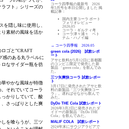
ろうか。
今日の中国市場の成
コーラ四季報の最新号 2026
長は30年のブランクを微塵に
クラフト」シリーズの
年5月号を本日公開しました
掲
も感じさせいほどで、2007年
載記事：
には日本を抜いて世界第4位の
Coca-Cola消費国となった。
国内主要コーラ ポート
フォリオレビュー
スを隠し味に使用し、
2026,05
コーラ・ギルティ考
より素材の風味を活か
コーラ津々浦々 ベト
ナム・ハノイ編
→ コーラ四季報 2026.05
ゴと”CRAFT
green cola (2026) 試飲レポ
ート
ング感のある丸ラベルに
アサヒ飲料が5月12日に首都圏
のコンビニ限定で発売した新
トロなサイダー瓶を彷
製品 「green cola」を飲んでみ
た。
三ツ矢爽快コーラ 試飲レポー
ト
の華やかな風味が特徴
3月17日に発売されたアサヒ飲
め。それでいてコーラ
料の新製品「三ツ矢爽快コー
ラ」。遅ればせながら飲んで
しっかりしていて、酸
みた。
DyDo THE Cola 試飲レポート
く、さっぱりとした爽
2026年3月2日に発売されたダ
イドーの新製品「DyDo THE
Cola」を飲んでみた。
MALIF COLA 試飲レポート
かしを喰らうが、三ツ
2024年末にサウジアラビアで
ラ、ということが理解