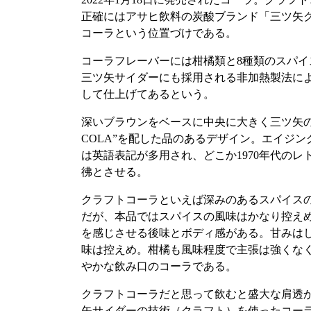
正確にはアサヒ飲料の炭酸ブランド「三ツ矢
コーラという位置づけである。
コーラフレーバーには柑橘類と8種類のスパイ
三ツ矢サイダーにも採用される非加熱製法に
して仕上げてあるという。
深いブラウンをベースに中央に大きく三ツ矢のロ
COLA”を配した品のあるデザイン。エイジ
は英語表記が多用され、どこか1970年代のレ
彿とさせる。
クラフトコーラといえば深みのあるスパイス
だが、本品ではスパイスの風味はかなり控え
を感じさせる後味とボディ感がある。甘みは
味は控えめ。柑橘も風味程度で主張は強くな
やかな飲み口のコーラである。
クラフトコーラだと思って飲むと盛大な肩透
矢サイダーの技術（クラフト）を使ったコー