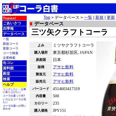
Top
> データベース >
一覧
|
新規
|
更新
Topics!
ごあいさつ
データベース
四季報
三ツ矢クラフトコーラ
データベース
一覧
新規コーラ
ミツヤクラフトコーラ
よみ
更新コーラ
東京都杉並区, JAPAN
購入場所
コーラ検索
企業検索
日本
原産国
缶コレ
アサヒ飲料
版権
資料館
殿堂
アサヒ飲料
製造元
検索
アサヒ飲料
販売元
ヘルプ
4514603417319
バーコード
リンクしたい・記事
に取り上げたい
500
内容量
コーラ白書って何?
いろんなコーラが見
たい
235
カロリー
コーラ白書への問い
合わせ
JPY151
購入価格