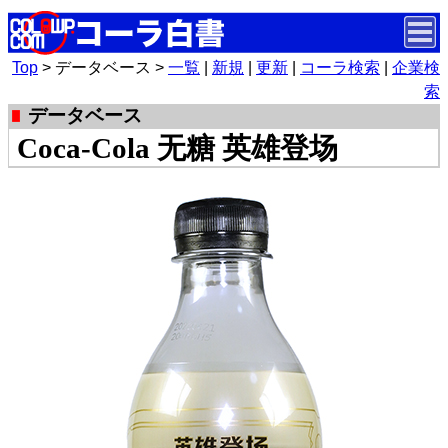
Top
> データベース >
一覧
|
新規
|
更新
|
コーラ検索
|
企業検
索
データベース
Coca-Cola 无糖 英雄登场