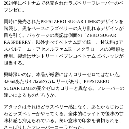
2024年にベトナムで発売されたラズベリーフレーバーのペ
プシゼロ。
同時に発売されたPEPSI ZERO SUGAR LIMEのデザインを
踏襲し、黒をベースにラズベリーの入り乱れるデザインが
目を引く。パッケージの表記は側面の「ZERO SUGAR
RASPBERRY」以外すべてベトナム語で統一。甘味料はア
スパルテーム・アセスルファムK・スクラロースの3種類を
使用。製造はサントリー・ペプシコベトナムビバレッジが
担当する。
興味深いのは、本品が厳密にはカロリーゼロではない点。
320mlあたり4.7kcalのカロリーがあり、PEPSI ZERO
SUGAR LIMEの完全ゼロカロリーと異なる。フレーバーの
違いによるものだろうか。
アタックはそれほどラズベリー感はなく、あとからじわじ
わとラズベリーがやってくる。全体的にライトで後味の甘
味料感も抑えられている。良い意味で印象を裏切られる、
さっぱりしたフレーバーコーラだった。