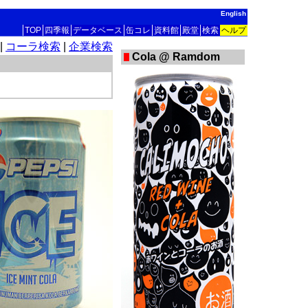
English
TOP
四季報
データベース
缶コレ
資料館
殿堂
検索
ヘルプ
|
コーラ検索
|
企業検索
Cola @ Ramdom