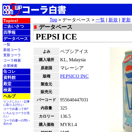
Top
> データベース >
一覧
|
新規
|
更新
Topics!
ごあいさつ
データベース
四季報
PEPSI ICE
データベース
一覧
新規コーラ
ペプシアイス
よみ
更新コーラ
KL, Malaysia
購入場所
コーラ検索
企業検索
マレーシア
原産国
缶コレ
PEPSICO INC
版権
資料館
殿堂
製造元
検索
販売元
ヘルプ
955640447031
バーコード
リンクしたい・記事
に取り上げたい
325
内容量
コーラ白書って何?
いろんなコーラが見
136.5
カロリー
たい
コーラ白書への問い
合わせ
MYR1.4
購入価格