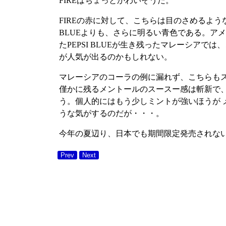
FIREはちょっとかわいそうだ。
FIREの赤に対して、こちらは目のさめるような
BLUEよりも、さらに明るい青色である。ア
たPEPSI BLUEが生き残ったマレーシアで
が人気が出るのかもしれない。
マレーシアのコーラの例に漏れず、こちらも
僅かに残るメントールのスースー感は斬新で
う。個人的にはもう少しミントが強いほうが 
うな気がするのだが・・・。
今年の夏辺り、日本でも期間限定発売されな
Prev
Next