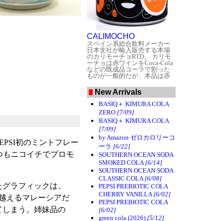
CALIMOCHO
スペイン系総合飲料メーカー
日本支社が輸入販売する本場
のカリモーチョRTD。
カリモ
ーチョは赤ワインをCoca-Cola
などの既成品コーラで割った
ものが一般的だが、本品は赤
ワインに砂糖や天然コーラエ
キス（？）などのコーラ成分
New Arrivals
を加えている。また興味深い
のがブラックベリーエキスを
BASIQ＋ KIMURA COLA
使用している点で、どこかサ
ZERO
[7/09]
ングリア的な雰囲気が漂う。
アルコール度数は4.5%。
BASIQ＋ KIMURA COLA
パッ
ケージは様々な表情をしたワ
[7/09]
インとコーラの水滴をいっぱ
by Amazon ゼロカロリーコ
いに配した、キュートなデザ
EPSI初のミントフレー
イン。こういうポップなデザ
ーラ
[6/22]
インは日本のRTDではなかな
いつもニコイチでプロモ
SOUTHERN OCEAN SODA
かお目にかかれない。
酸味が
SMOKED COLA
[6/14]
強くタンニンは弱めの、すっ
SOUTHERN OCEAN SODA
きりしたさわやかな味わい。
コーラの存在感は薄い。後味
CLASSIC COLA
[6/08]
に少し雑味が残るが舌に積み
たグラフィックは、
PEPSI PREBIOTIC COLA
あがることはなく、むしろ快
CHERRY VANILLA
[6/02]
度を越えるマレーシアだ
いアクセントになっている。
PEPSI PREBIOTIC COLA
存在感のある要素を良好なバ
てしまう。姉妹品の
[6/02]
ランスで仕上げた、中々美味
で面白いRTDだった。
カリモ
green cola (2026)
[5/12]