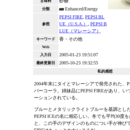
砂糖
甘味料
Enhanced/Energy
分類
PEPSI FIRE
,
PEPSI BL
UE（U.S.A.）
,
PEPSI B
参照
LUE（マレーシア）
香・その他
キーワード
Web
2005-01-23 19:51:07
入力日
2005-10-23 19:32:55
最終更新日
私的感想
2004年末にタイとマレーシアで発売された、P
バーコーラ。姉妹品にPEPSI FIREがあり、
ーションされている。
ブルーとメタリックライトブルーを基調とし
PEPSI ICEの名に相応しい。冬でも平均30
と、この手のデザインのものについ手が伸び