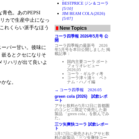
ーチョは安ワインで作るほど
BESTPRICE ジン＆コーラ
美味しいと言われるが、本品
[5/10]
を飲んでなんとなく納得でき
青色。あのPEPSI
たように思う。
JIM BEAM COLA (2026)
[5/07]
メリカで生産中止になっ
は、これくらい派手なほう
New Topics
コーラ四季報 2026年5月号 公
開
コーラ四季報の最新号 2026
スーパー甘い。後味に
年5月号を本日公開しました
掲
載記事：
、嵌るとクセになりそ
国内主要コーラ ポート
メリハリが出て良いよ
フォリオレビュー
2026,05
コーラ・ギルティ考
コーラ津々浦々 ベト
ナム・ハノイ編
いかな。
→ コーラ四季報 2026.05
green cola (2026) 試飲レポ
ート
アサヒ飲料が5月12日に首都圏
のコンビニ限定で発売した新
製品 「green cola」を飲んでみ
た。
三ツ矢爽快コーラ 試飲レポー
ト
3月17日に発売されたアサヒ飲
料の新製品「三ツ矢爽快コー