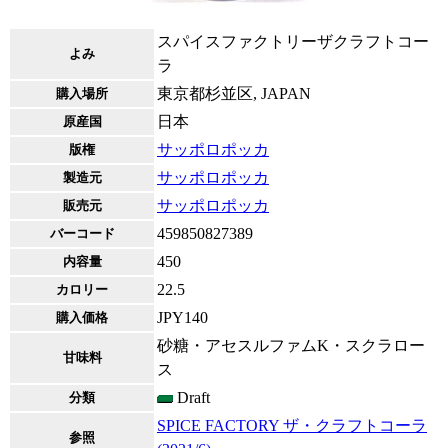
スパイスファクトリーザクラフトコー
よみ
ラ
東京都杉並区, JAPAN
購入場所
日本
原産国
サッポロポッカ
版権
サッポロポッカ
製造元
サッポロポッカ
販売元
459850827389
バーコード
450
内容量
22.5
カロリー
JPY140
購入価格
砂糖・アセスルファムK・スクラロー
甘味料
ス
Draft
分類
SPICE FACTORY ザ・クラフトコーラ
参照