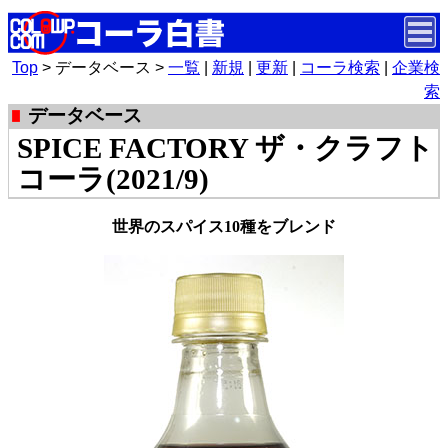
Top
> データベース >
一覧
|
新規
|
更新
|
コーラ検索
|
企業検
索
データベース
SPICE FACTORY ザ・クラフト
コーラ(2021/9)
世界のスパイス10種をブレンド