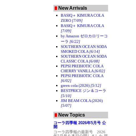
ずっと後味が良くなったMAX
だが、イギリス版はそれほど
New Arrivals
水準は高くなかった。せっか
く自然な後味が売りなのに、
BASIQ＋ KIMURA COLA
甘すぎてそれが台無しになっ
ZERO
[7/09]
てしまっている。MAXらしい
切れが見られないのが残念。
BASIQ＋ KIMURA COLA
フランスのMAXは美味しいの
[7/09]
に（そればっかだな）。
東原
by Amazon ゼロカロリーコ
まろくん提供。
ーラ
[6/22]
SOUTHERN OCEAN SODA
SMOKED COLA
[6/14]
SOUTHERN OCEAN SODA
CLASSIC COLA
[6/08]
PEPSI PREBIOTIC COLA
CHERRY VANILLA
[6/02]
PEPSI PREBIOTIC COLA
[6/02]
green cola (2026)
[5/12]
BESTPRICE ジン＆コーラ
[5/10]
JIM BEAM COLA (2026)
[5/07]
New Topics
コーラ四季報 2026年5月号 公
開
コーラ四季報の最新号 2026
年5月号を本日公開しました
掲