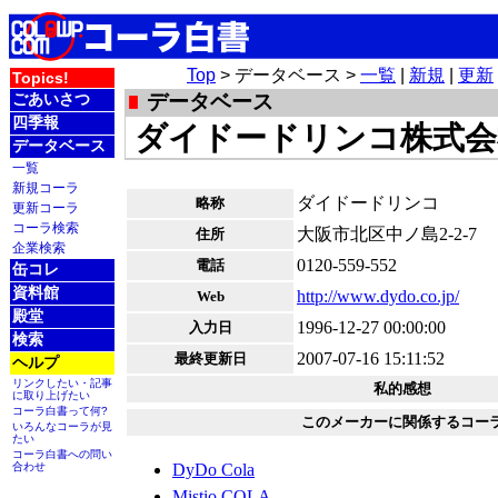
Top
> データベース >
一覧
|
新規
|
更新
Topics!
ごあいさつ
データベース
四季報
ダイドードリンコ株式会
データベース
一覧
新規コーラ
ダイドードリンコ
略称
更新コーラ
コーラ検索
大阪市北区中ノ島2-2-7
住所
企業検索
0120-559-552
電話
缶コレ
資料館
http://www.dydo.co.jp/
Web
殿堂
1996-12-27 00:00:00
入力日
検索
2007-07-16 15:11:52
最終更新日
ヘルプ
リンクしたい・記事
私的感想
に取り上げたい
コーラ白書って何?
このメーカーに関係するコー
いろんなコーラが見
たい
コーラ白書への問い
合わせ
DyDo Cola
Mistio COLA