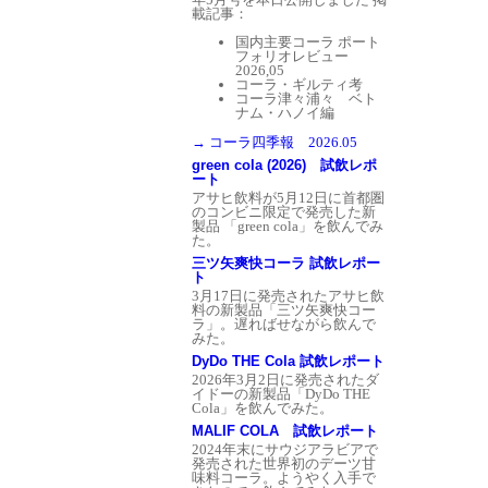
載記事：
国内主要コーラ ポート
フォリオレビュー
2026,05
コーラ・ギルティ考
コーラ津々浦々 ベト
ナム・ハノイ編
→ コーラ四季報 2026.05
green cola (2026) 試飲レポ
ート
アサヒ飲料が5月12日に首都圏
のコンビニ限定で発売した新
製品 「green cola」を飲んでみ
た。
三ツ矢爽快コーラ 試飲レポー
ト
3月17日に発売されたアサヒ飲
料の新製品「三ツ矢爽快コー
ラ」。遅ればせながら飲んで
みた。
DyDo THE Cola 試飲レポート
2026年3月2日に発売されたダ
イドーの新製品「DyDo THE
Cola」を飲んでみた。
MALIF COLA 試飲レポート
2024年末にサウジアラビアで
発売された世界初のデーツ甘
味料コーラ。ようやく入手で